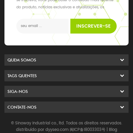
se inscreva, você pode obter o conteúdo mais recente
do produto, notícias exclusivas e atualizações, os
últimos eventos locais
INSCREVER-SE
QUEM SOMOS
TAGS QUENTES
SIGA-NOS
CONTATE-NOS
© Sinoway Industrial co., ltd. Todos os direitos reservados.
distribuído por
dyyseo.com
闽ICP备18003303号
|
Blog