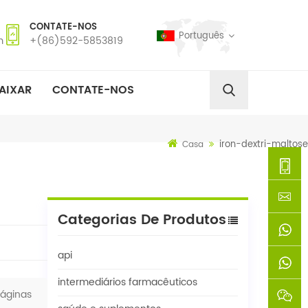
CONTATE-NOS
Português
m
+(86)592-5853819
AIXAR
CONTATE-NOS
iron-dextri-maltose
Casa
+
Categorias De Produtos
(86)592
xie@chi
api
5853819
sinoway
+861366
intermediários farmacêuticos
áginas
+8618659