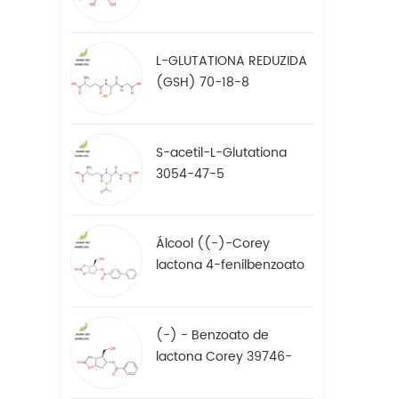
61-7
L-GLUTATIONA REDUZIDA
(GSH) 70-18-8
S-acetil-L-Glutationa
3054-47-5
Álcool ((-)-Corey
lactona 4-fenilbenzoato
/ BPCOD 31752-99-5
(-) - Benzoato de
lactona Corey 39746-
00-4