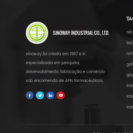
TA
nit
lac
nm
sinoway foi criada em 1987 e é
especializada em pesquisa,
gsh
desenvolvimento, fabricação e comércio
glu
sob encomenda de APIs farmacêuticas,
int
intermediários, saúde e amp; suplementos
int
alimentares, matérias-primas cosméticas,
int
extratos de ervas, fdfs e atendimento
personalizado em todo o mundo.