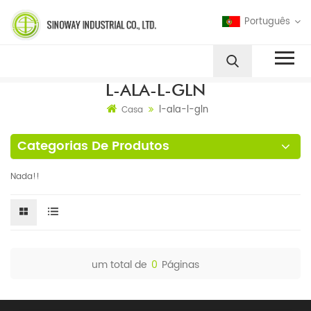
Português
L-ALA-L-GLN
l-ala-l-gln
Casa
Categorias De Produtos
Nada!!
um total de
0
Páginas