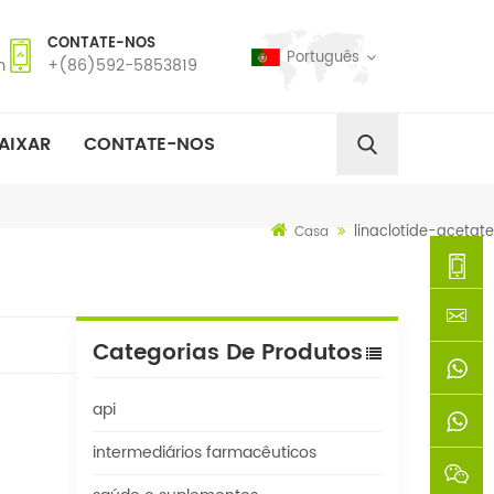
CONTATE-NOS
Português
m
+(86)592-5853819
AIXAR
CONTATE-NOS
linaclotide-acetate
Casa
+
Categorias De Produtos
(86)592
xie@chi
api
5853819
sinoway
+861366
intermediários farmacêuticos
+8618659