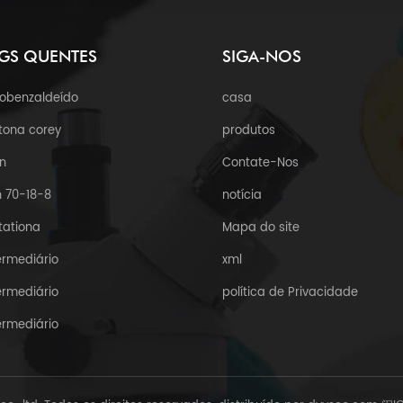
GS QUENTES
SIGA-NOS
robenzaldeído
casa
tona corey
produtos
n
Contate-Nos
 70-18-8
notícia
tationa
Mapa do site
ermediário
xml
ermediário
política de Privacidade
ermediário