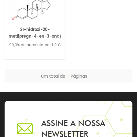
21-hidroxi-20-
metilpregn-4-en-3-ona/
Bisnorálcool / BA 60966-
99,0% de aumento por HPLC
36-1
um total de
1
Páginas
ASSINE A NOSSA
NEWSLETTER