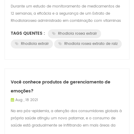
Durante um estudo de monitoramento de medicamentos de
12 semanas, a eficácia e a segurança de um Extrato de
Rhodiolarosea administrado em combinação com vitaminas
e minerais (vigodana®) foram testado ...
TAGS QUENTES :
Rhodiola rosea extrair
Rhodiola extrair
Rhodiola rosea extrato de raiz
Você conhece produtos de gerenciamento de
emoções?
Aug , 18 2021
Na era pós-epidemia, a atenção dos consumidores globais à
própria saúde atingiu um novo patamar, e o consumo de
saúde está gradualmente se infiltrando em mais áreas da
vida. De acordo com o banco de d...