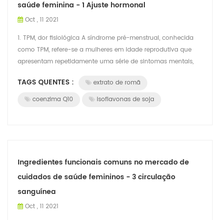
saúde feminina - 1 Ajuste hormonal
Oct , 11 2021
1. TPM, dor fisiológica A síndrome pré-menstrual, conhecida
como TPM, refere-se a mulheres em idade reprodutiva que
apresentam repetidamente uma série de sintomas mentais,
comportamentais e físicos 7 ...
TAGS QUENTES :
extrato de romã
coenzima Q10
isoflavonas de soja
Ingredientes funcionais comuns no mercado de
cuidados de saúde femininos - 3 circulação
sanguínea
Oct , 11 2021