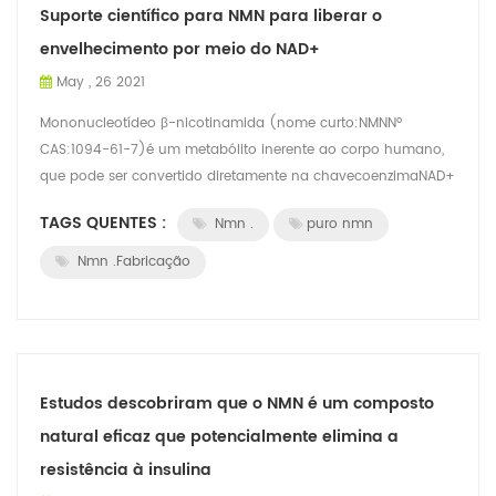
Suporte científico para NMN para liberar o
envelhecimento por meio do NAD+
May , 26 2021
Mononucleotídeo β-nicotinamida (nome curto:NMNNº
CAS:1094-61-7)é um metabólito inerente ao corpo humano,
que pode ser convertido diretamente na chavecoenzimaNAD+
(NICOTINAMIDA ADENINA DINUCLEOTÍDEO; NA...
TAGS QUENTES :
Nmn .
puro nmn
Nmn .Fabricação
Estudos descobriram que o NMN é um composto
natural eficaz que potencialmente elimina a
resistência à insulina