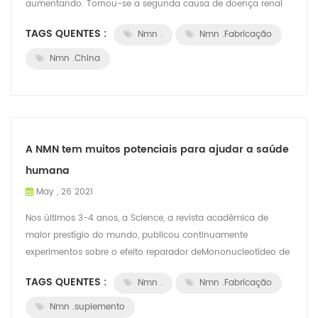
aumentando. Tornou-se a segunda causa de doença renal
terminal, perdendo apenas para várias gl...
TAGS QUENTES :
Nmn .
Nmn .Fabricação
Nmn .China
A NMN tem muitos potenciais para ajudar a saúde
humana
May , 26 2021
Nos últimos 3-4 anos, a Science, a revista acadêmica de
maior prestígio do mundo, publicou continuamente
experimentos sobre o efeito reparador deMononucleotídeo de
nicotinamida（NMNNº CAS:1094-61-7）no ...
TAGS QUENTES :
Nmn .
Nmn .Fabricação
Nmn .suplemento