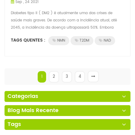
Sep , 24 2021
Diabetes tipo II ( DM2 ) é atualmente uma das crises de
saúde mais graves. De acordo com a incidência atual, até
2045, a incidência da doença ultrapassará 50%. Embora
existam mais de 10 alimentos e me...
TAGS QUENTES :
NMN
T2DM
NAD
1
2
3
4
Categorias
Blog Mais Recente
Tags