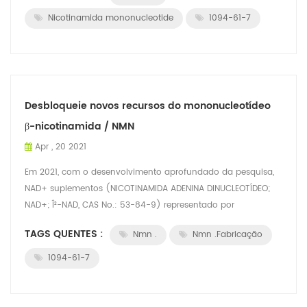
Nicotinamida mononucleotide
1094-61-7
Desbloqueie novos recursos do mononucleotídeo
β-nicotinamida / NMN
Apr , 20 2021
Em 2021, com o desenvolvimento aprofundado da pesquisa,
NAD+ suplementos (NICOTINAMIDA ADENINA DINUCLEOTÍDEO;
NAD+; Î²-NAD, CAS No.: 53-84-9) representado por
mononucleotídeo de Î²-nicotinamida (NMNï¼...
TAGS QUENTES :
Nmn .
Nmn .Fabricação
1094-61-7