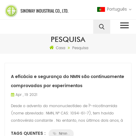
Português
PESQUISA
Casa
Pesquisa
A eficácia e segurança do NMN são continuamente
comprovadas por experimentos
Apr , 19 2021
Desde o advento do mononucleotídeo de Î²-nicotinamida
(nome abreviado: NMN, Nº CAS: 1094-61-7), tem havido
controvérsia constante . No entanto, nos últimos dois anos, à
medida que foram publicados os ...
TAGS QUENTES :
Nmn .