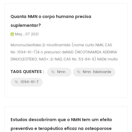
Quanta NMN o corpo humano precisa
suplementar?
May , 07 2021
Mononucleotídeo β-nicotinamida (nome curto:NMN, CAS
No.:1094-61-7)é o precursor deNAD (NICOTINAMIDA ADENINA
DINUCLEOTÍDEO; NAD+; β-NAD, CAS No.:53-84-9).NADé muito
grande para entrar nas células, entã...
TAGS QUENTES :
Nmn .
Nmn .fabricante
1094-61-7
Estudos descobriram que o NMN tem um efeito
preventivo e terapêutico eficaz na osteoporose