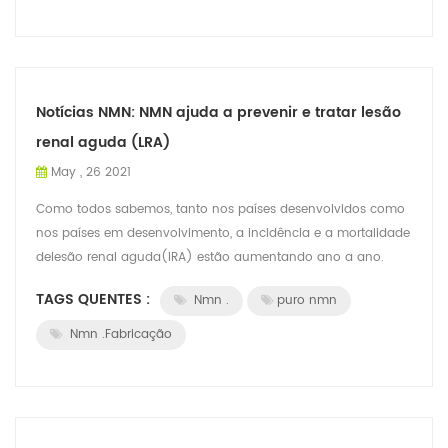
Notícias NMN: NMN ajuda a prevenir e tratar lesão
renal aguda (LRA)
May , 26 2021
Como todos sabemos, tanto nos países desenvolvidos como
nos países em desenvolvimento, a incidência e a mortalidade
delesão renal aguda(IRA) estão aumentando ano a ano.
Atualmente,terapia de substitui...
TAGS QUENTES :
Nmn .
puro nmn
Nmn .Fabricação