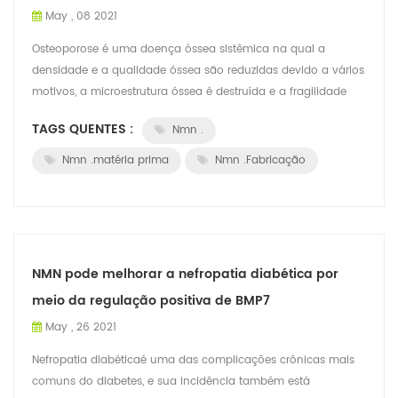
May , 08 2021
Osteoporose é uma doença óssea sistêmica na qual a
densidade e a qualidade óssea são reduzidas devido a vários
motivos, a microestrutura óssea é destruída e a fragilidade
óssea aumenta, o que é propen...
TAGS QUENTES :
Nmn .
Nmn .matéria prima
Nmn .Fabricação
NMN pode melhorar a nefropatia diabética por
meio da regulação positiva de BMP7
May , 26 2021
Nefropatia diabéticaé uma das complicações crônicas mais
comuns do diabetes, e sua incidência também está